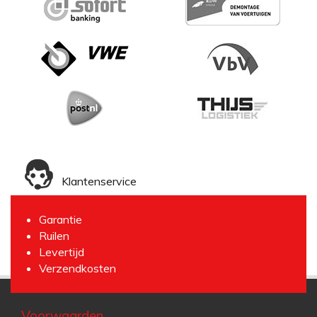
Klantenservice
Garantie
Ruilen
Levertijd
Verzendkosten
Voorwaarden