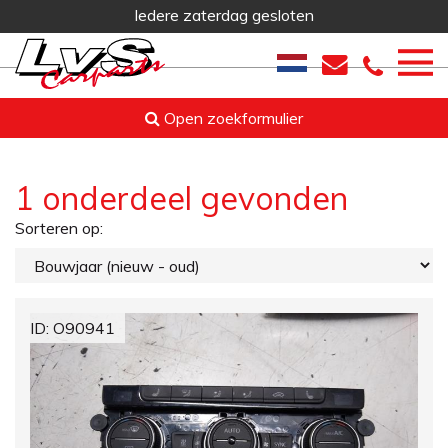
Iedere zaterdag gesloten
Open zoekformulier
1 onderdeel gevonden
Sorteren op:
ID: O90941