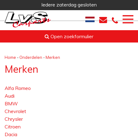
Iedere zaterdag gesloten
Open zoekformulier
Home
-
Onderdelen
-
Merken
Merken
Alfa Romeo
Audi
BMW
Chevrolet
Chrysler
Citroen
Dacia