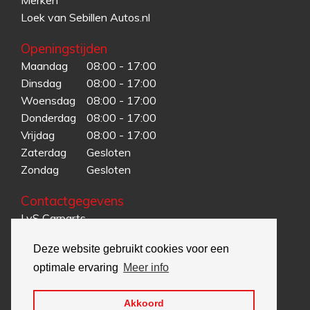
Loek van Sebillen Autos.nl
Openingstijden
Maandag
08:00 - 17:00
Dinsdag
08:00 - 17:00
Woensdag
08:00 - 17:00
Donderdag
08:00 - 17:00
Vrijdag
08:00 - 17:00
Zaterdag
Gesloten
Zondag
Gesloten
Contactgegevens
LvS Carparts
Karreweg-Noord 43
Deze website gebruikt cookies voor een
5995 MG Kessel
optimale ervaring
Meer info
T.
085-902 00 51
E.
info@lvscarparts.com
Akkoord