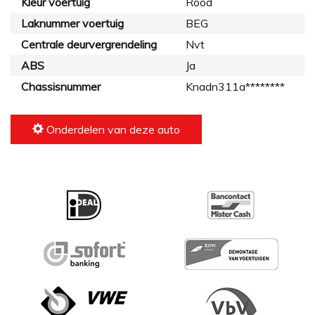
Kleur voertuig
Rood
Laknummer voertuig
BEG
Centrale deurvergrendeling
Nvt
ABS
Ja
Chassisnummer
Knadn311a********
Onderdelen van deze auto