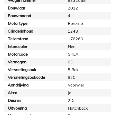
Wagennummer
8331068
Bouwjaar
2012
Bouwmaand
4
Motortype
Benzine
Cilinderinhoud
1248
Tellerstand
176260
Intercooler
Nee
Motorcode
G4LA
Vermogen
63
Versnellingsbak
5 Bak
Versnellingsbakcode
920
Aandrijving
Voorwiel
Airco
Ja
Deuren
2Dr
Uitvoering
Hatchback