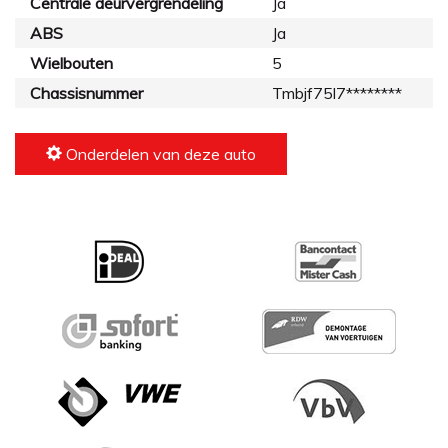
Centrale deurvergrendeling
Ja
ABS
Ja
Wielbouten
5
Chassisnummer
Tmbjf75l7********
Onderdelen van deze auto