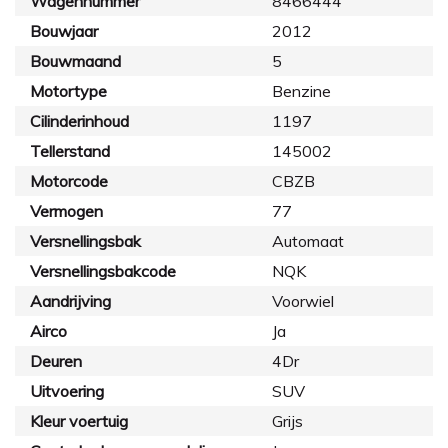
Wagennummer
8466444
Bouwjaar
2012
Bouwmaand
5
Motortype
Benzine
Cilinderinhoud
1197
Tellerstand
145002
Motorcode
CBZB
Vermogen
77
Versnellingsbak
Automaat
Versnellingsbakcode
NQK
Aandrijving
Voorwiel
Airco
Ja
Deuren
4Dr
Uitvoering
SUV
Kleur voertuig
Grijs