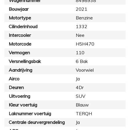
Wagennummer
8498938
Bouwjaar
2021
Motortype
Benzine
Cilinderinhoud
1332
Intercooler
Nee
Motorcode
H5H470
Vermogen
110
Versnellingsbak
6 Bak
Aandrijving
Voorwiel
Airco
Ja
Deuren
4Dr
Uitvoering
SUV
Kleur voertuig
Blauw
Laknummer voertuig
TERQH
Centrale deurvergrendeling
Ja