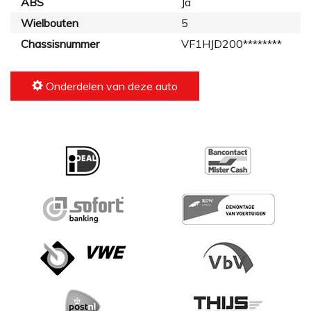
ABS
Ja
Wielbouten
5
Chassisnummer
VF1HJD200********
Onderdelen van deze auto