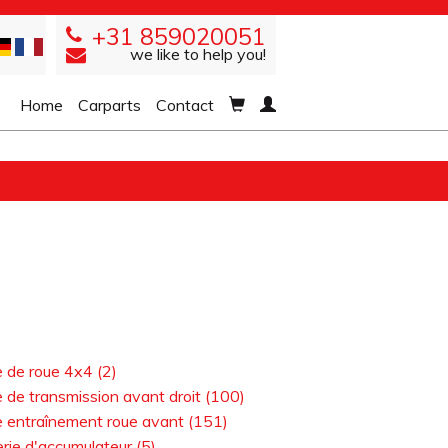
+31 859020051
we like to help you!
Home
Carparts
Contact
 de roue 4x4 (2)
 de transmission avant droit (100)
e entraînement roue avant (151)
rie d'accumulateur (5)