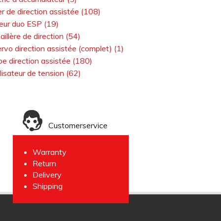
er de direction assistée (108)
eur duo ESP (19)
illère de direction (54)
ervo direction assistée (complet) (1)
 direction assistée (180)
lisateur de tension (62)
Customerservice
Warranty
Return
Delivery
Shipping