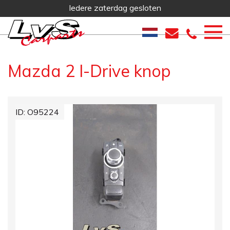
Iedere zaterdag gesloten
Mazda 2
I-Drive knop
ID: O95224