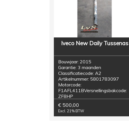
Iveco New Daily Tussenas
Bouwjaar:
2015
Garantie:
3 maanden
Classificatiecode:
A2
Artikelnummer:
5801783097
Motorcode:
F1AFL411B
Versnellingsbakcode:
ZF8HP
€ 500,00
Excl. 21% BTW