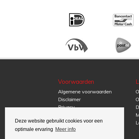
Voorwaarden
L
Algemene voorwaarden
O
Disclaimer
O
Privacy
D
M
Deze website gebruikt cookies voor een
L
optimale ervaring
Meer info