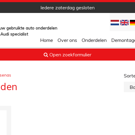
Iedere zaterdag gesloten
 uw gebruikte auto onderdelen
Audi specialist
Home
Over ons
Onderdelen
Demontage
Open zoekformulier
ssenas
Sorte
nden