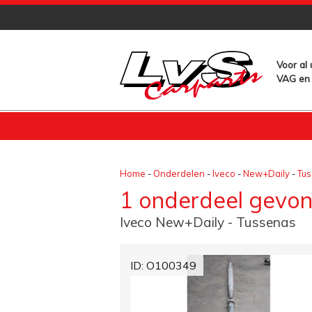
Voor al
VAG en 
Home
-
Onderdelen
-
Iveco
-
New+Daily
-
Tu
1 onderdeel gevo
Iveco New+Daily - Tussenas
ID: O100349