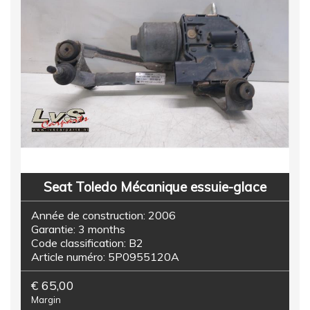
Seat Toledo Mécanique essuie-glace
Année de construction:
2006
Garantie:
3 months
Code classification:
B2
Article numéro:
5P0955120A
€ 65,00
Margin