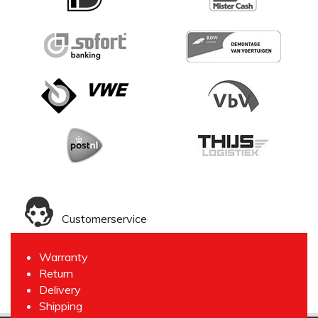
Customerservice
Warranty
Return
Delivery
Shipping