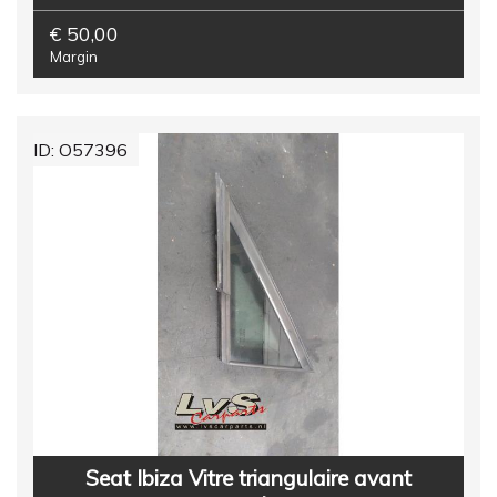
€ 50,00
Margin
ID: O57396
Seat Ibiza Vitre triangulaire avant